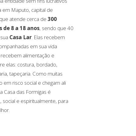
 entidade sem fins lucrativos
a em Maputo, capital de
 que atende cerca de
300
s de 8 a 18 anos
, sendo que 40
 sua
Casa Lar
. Elas recebem
companhadas em sua vida
l, recebem alimentação e
tre elas: costura, bordado,
aria, tapeçaria. Como muitas
o em risco social e chegam ali
a Casa das Formigas é
, social e espiritualmente, para
hor.