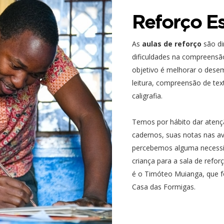
Reforço Es
As
aulas de reforço
são di
dificuldades na compreensã
objetivo é melhorar o dese
leitura, compreensão de te
caligrafia.
Temos por hábito dar atençã
cadernos, suas notas nas a
percebemos alguma necess
criança para a sala de refor
é o Timóteo Muianga, que fo
Casa das Formigas.