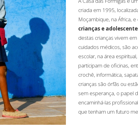
A Casa das Formigas é uma
criada em 1995, localizad
Moçambique, na África, e
crianças e adolescente
destas crianças vivem em
cuidados médicos, são a
escolar, na área espiritua
participam de oficinas, en
crochê, informática, sapat
crianças são órfãs ou estã
sem esperança, o papel d
encaminhá-las profissional
que tenham um futuro mel