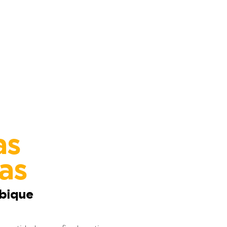
as
as
bique